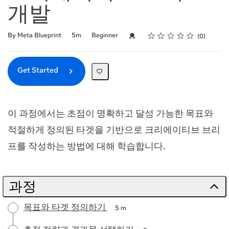
개발
Rating
1 star
2 stars
3 stars
4 stars
5 stars
Duration
Difficulty
Average rating: 0
No reviews
Credential For Completion
By Meta Blueprint
5m
Beginner
0
Get Started
이 과정에서는 초점이 명확하고 달성 가능한 목표와
적절하게 정의된 타겟을 기반으로 크리에이티브 브리
프를 작성하는 방법에 대해 학습합니다.
과정
목표와 타겟 정의하기
5 m