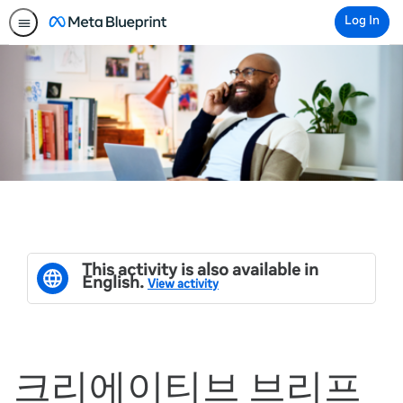
Log In
This activity is also available in
English.
View activity
크리에이티브 브리프