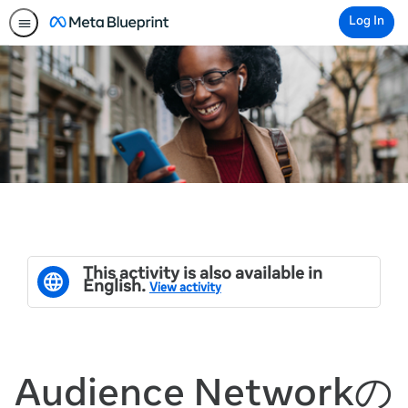
Log In
This activity is also available in
English.
View activity
Audience Networkの