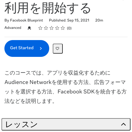
利用を開始する
Duration
By Facebook Blueprint
Published: Sep 15, 2021
20m
Rating
1 star
2 stars
3 stars
4 stars
5 stars
Difficulty
Average rating: 0
No reviews
Credential For Completion
Advanced
0
Get Started
このコースでは、アプリを収益化するために
Audience Networkを使用する方法、広告フォーマ
ットを選択する方法、Facebook SDKを統合する方
法などを説明します。
レッスン