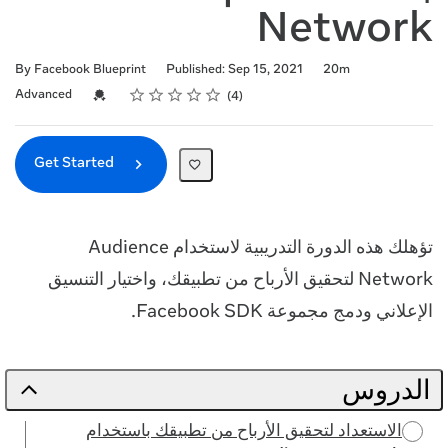
Network
Duration
By Facebook Blueprint
Published: Sep 15, 2021
20m
Rating
1 star
2 stars
3 stars
4 stars
5 stars
Difficulty
Average rating: 5.0
4 reviews
Credential For Completion
Advanced
4
Get Started
تؤهلك هذه الدورة التدريبية لاستخدام Audience
Network لتحقيق الأرباح من تطبيقك، واختيار التنسيق
الإعلاني ودمج مجموعة Facebook SDK.
الدروس
الاستعداد لتحقيق الأرباح من تطبيقك باستخدام