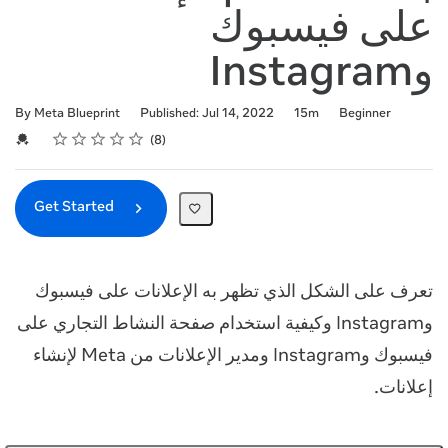
على فيسبوك
وInstagram
Duration
Difficulty
By Meta Blueprint
Published: Jul 14, 2022
15m
Beginner
Rating
1 star
2 stars
3 stars
4 stars
5 stars
Average rating: 4.6
8 reviews
Credential For Completion
8
Get Started
تعرف على الشكل الذي تظهر به الإعلانات على فيسبوك
وInstagram وكيفية استخدام صفحة النشاط التجاري على
فيسبوك وInstagram ومدير الإعلانات من Meta لإنشاء
إعلانات.