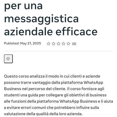
per una
messaggistica
aziendale efficace
Rating
1 star
2 stars
3 stars
4 stars
5 stars
Average rating: 0
No reviews
Published: May 21, 2025
0
Questo corso analizza il modo in cui clienti e aziende
possono trarre vantaggio dalla piattaforma WhatsApp
Business nel percorso del cliente. Il corso fornisce agli
studenti una guida per collegare gli obiettivi di business
alle funzioni della piattaforma WhatsApp Business e li aiuta
a evitare errori comuni che potrebbero influire sulla
valutazione della qualità della loro azienda.