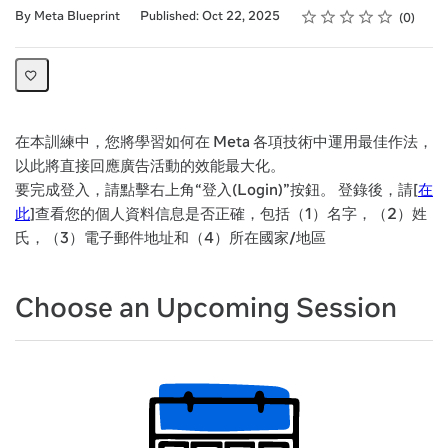
Rating
1 star
2 stars
3 stars
4 stars
5 stars
Average rating: 0
No reviews
By Meta Blueprint
Published: Oct 22, 2025
0
在本訓練中，您將學習如何在 Meta 各項技術中運用最佳作法，
以此將直接回應廣告活動的效能最大化。
要完成登入，請點擊右上角“登入(Login)”按鈕。 登錄後，請[
在
此
]查看您的個人資料信息是否正確，包括（1）名字，（2）姓
氏，（3）電子郵件地址和（4）所在國家/地區
Choose an Upcoming Session