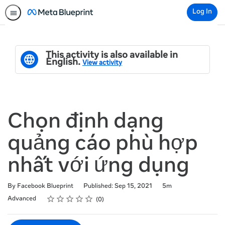
Log In
This activity is also available in
English.
View activity
Chọn định dạng
quảng cáo phù hợp
nhất với ứng dụng
Duration
By Facebook Blueprint
Published: Sep 15, 2021
5m
Rating
1 star
2 stars
3 stars
4 stars
5 stars
Difficulty
Average rating: 0
No reviews
Advanced
0