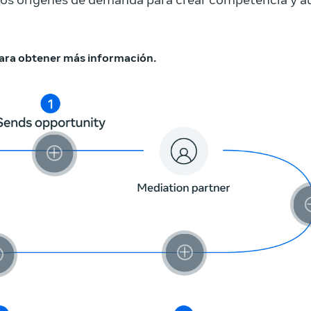
ios orígenes de demanda para crear competencia y a
para obtener más información.