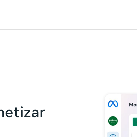
ivity is also available in English.
View activity
netizar