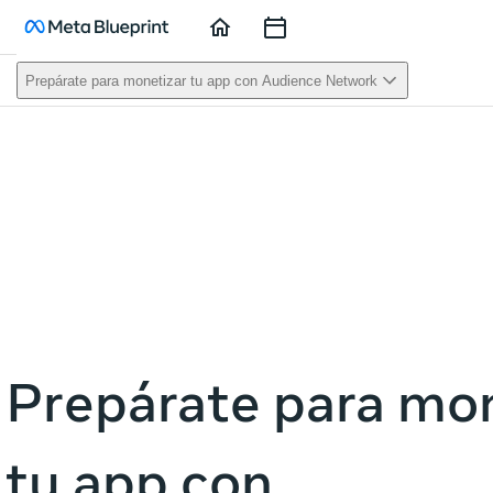
Home
Course
Sessions
Prepárate para monetizar tu app con Audience Network
This act
Prepárate para mo
tu app con