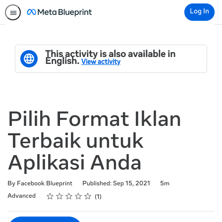
Log In
This activity is also available in
English.
View activity
Pilih Format Iklan
Terbaik untuk
Aplikasi Anda
Duration
By Facebook Blueprint
Published: Sep 15, 2021
5m
Rating
1 star
2 stars
3 stars
4 stars
5 stars
Difficulty
Average rating: 5.0
1 review
Advanced
1