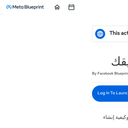
Home
Course
Sessions
This act
يقك
Duration
Difficulty
Average rating: 5.0
1 review
By Facebook Blueprin
Log In To Launc
سيؤهلك هذا الدرس لفهم التنسيقات الإعلانية التي توفرها Audience Network إنشاء